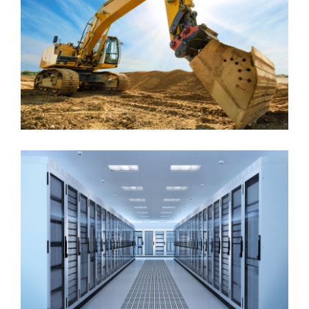
MINING PLANT SET UP
Mining
/
Plants
APPLE’S SERVER ROOM
Data
/
Server