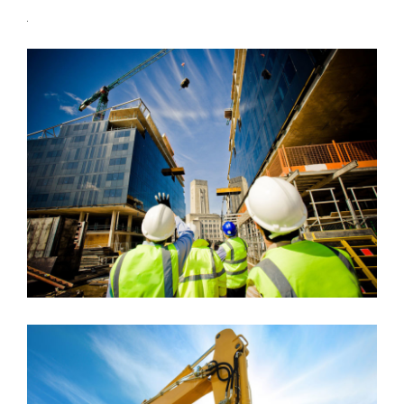
MUCHEN RAILWAY STATION
Muchen
/
Railway
USA BANK BUILDING
Bank
/
System