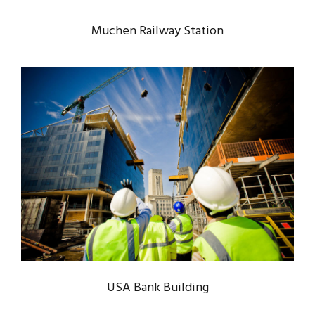
MUCHEN RAILWAY STATION
Muchen Railway Station
Muchen
/
Railway
USA BANK BUILDING
Bank
/
System
USA Bank Building