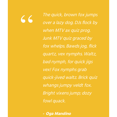
“
The quick, brown fox jumps
over a lazy dog. DJs flock by
when MTV ax quiz prog.
Junk MTV quiz graced by
fox whelps. Bawds jog, flick
quartz, vex nymphs. Waltz,
bad nymph, for quick jigs
vex! Fox nymphs grab
quick-jived waltz. Brick quiz
whangs jumpy veldt fox.
Bright vixens jump; dozy
fowl quack.
Oga Mandino